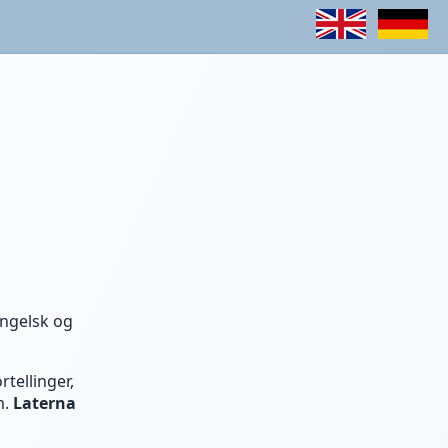
engelsk og
tellinger,
m.
Laterna