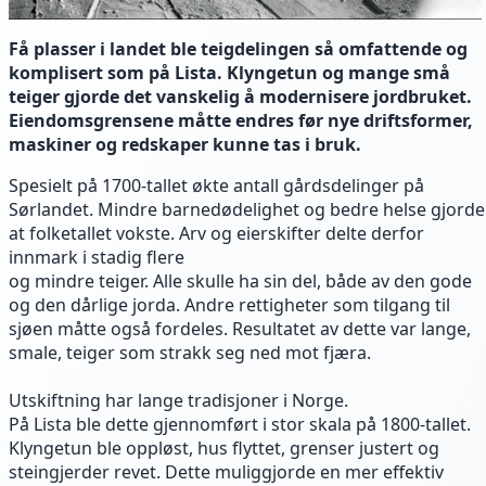
Få plasser i landet ble teigdelingen så omfattende og
komplisert som på Lista. Klyngetun og mange små
teiger gjorde det vanskelig å modernisere jordbruket.
Eiendomsgrensene måtte endres før nye driftsformer,
maskiner og redskaper kunne tas i bruk.
Spesielt på 1700-tallet økte antall gårdsdelinger på
Sørlandet. Mindre barnedødelighet og bedre helse gjorde
at folketallet vokste. Arv og eierskifter delte derfor
innmark i stadig flere
og mindre teiger. Alle skulle ha sin del, både av den gode
og den dårlige jorda. Andre rettigheter som tilgang til
sjøen måtte også fordeles. Resultatet av dette var lange,
smale, teiger som strakk seg ned mot fjæra.
Utskiftning har lange tradisjoner i Norge.
På Lista ble dette gjennomført i stor skala på 1800-tallet.
Klyngetun ble oppløst, hus flyttet, grenser justert og
steingjerder revet. Dette muliggjorde en mer effektiv