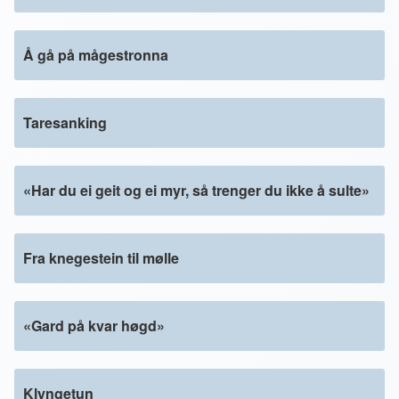
Å gå på mågestronna
Taresanking
«Har du ei geit og ei myr, så trenger du ikke å sulte»
Fra knegestein til mølle
«Gard på kvar høgd»
Klyngetun