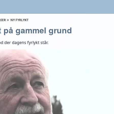
RIER
NY FYRLYKT
kt på gammel grund
od der dagens fyrlykt står.