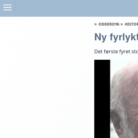
ODDEROYA
HISTO
Ny fyrly
Det første fyret st