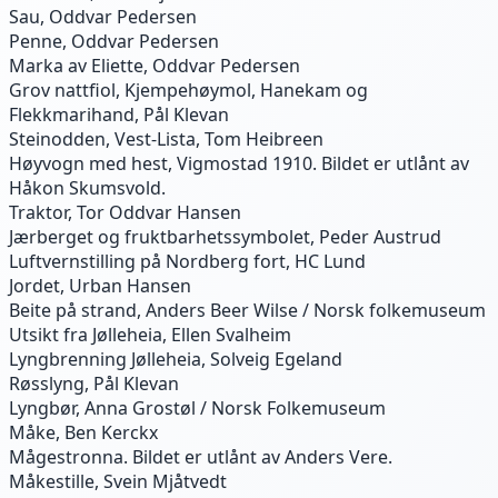
Sau, Oddvar Pedersen
Penne, Oddvar Pedersen
Marka av Eliette, Oddvar Pedersen
Grov nattfiol, Kjempehøymol, Hanekam og
Flekkmarihand, Pål Klevan
Steinodden, Vest-Lista, Tom Heibreen
Høyvogn med hest, Vigmostad 1910. Bildet er utlånt av
Håkon Skumsvold.
Traktor, Tor Oddvar Hansen
Jærberget og fruktbarhetssymbolet, Peder Austrud
Luftvernstilling på Nordberg fort, HC Lund
Jordet, Urban Hansen
Beite på strand, Anders Beer Wilse / Norsk folkemuseum
Utsikt fra Jølleheia, Ellen Svalheim
Lyngbrenning Jølleheia, Solveig Egeland
Røsslyng, Pål Klevan
Lyngbør, Anna Grostøl / Norsk Folkemuseum
Måke, Ben Kerckx
Mågestronna. Bildet er utlånt av Anders Vere.
Måkestille, Svein Mjåtvedt