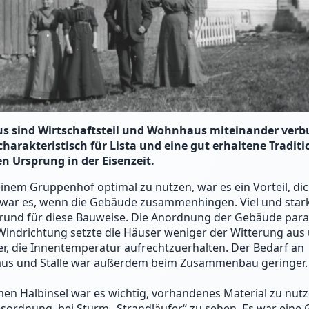
s sind Wirtschaftsteil und Wohnhaus miteinander verb
harakteristisch für Lista und eine gut erhaltene Traditi
n Ursprung in der Eisenzeit.
inem Gruppenhof optimal zu nutzen, war es ein Vorteil, dic
war es, wenn die Gebäude zusammenhingen. Viel und star
Grund für diese Bauweise. Die Anordnung der Gebäude paral
indrichtung setzte die Häuser weniger der Witterung aus
er, die Innentemperatur aufrechtzuerhalten. Der Bedarf an
aus und Ställe war außerdem beim Zusammenbau geringer.
en Halbinsel war es wichtig, vorhandenes Material zu nutz
esordnung, bei Sturm „Strandläufer“ zu sehen. Es war eine