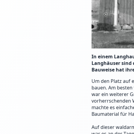
In einem Langhau
Langhäuser sind c
Bauweise hat ihre
Um den Platz auf e
bauen. Am besten 
war ein weiterer 
vorherrschenden W
machte es einfach
Baumaterial für H
Auf dieser waldarm
war es an der Tag