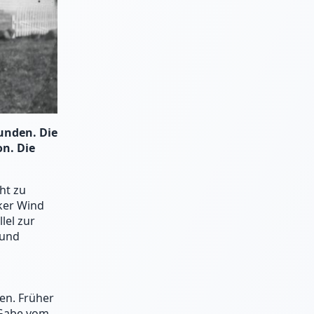
unden. Die
on. Die
ht zu
ker Wind
lel zur
 und
en. Früher
 Gabe vom